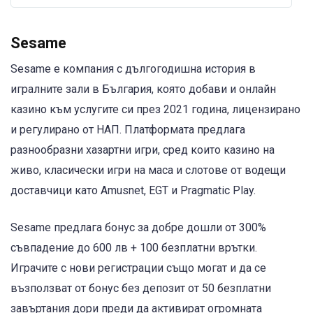
Sesame
Sesame е компания с дългогодишна история в
игралните зали в България, която добави и онлайн
казино към услугите си през 2021 година, лицензирано
и регулирано от НАП. Платформата предлага
разнообразни хазартни игри, сред които казино на
живо, класически игри на маса и слотове от водещи
доставчици като Amusnet, EGT и Pragmatic Play.
Sesame предлага бонус за добре дошли от 300%
съвпадение до 600 лв + 100 безплатни врътки.
Играчите с нови регистрации също могат и да се
възползват от бонус без депозит от 50 безплатни
завъртания дори преди да активират огромната