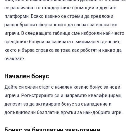
се различават от стандартните промоции в другите
платформи. Всяко казино се стреми да предложи
разнообразни оферти, които да паснат на всеки тип
играчи. В следващата таблица сме изброили най-често
срещаните бонуси на казината с минимален депозит,
както и бърза справка за това как работят и какво да
очаквате.
Начален бонус
Дайте си силен старт с начален казино бонус за нови
играчи. Регистрирайте се и направете квалифициращ
депозит за да активирате бонус за съвпадение и
допълнителни безплатни врътки за най-добрите игри.
Бонус за безплатни завъртания