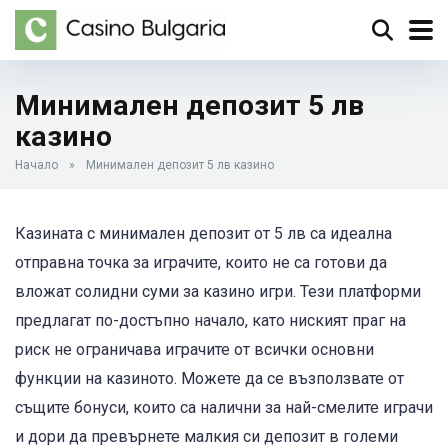
Минимален депозит 5 лв
казино
Начало
»
Минимален депозит 5 лв казино
Казината с минимален депозит от 5 лв са идеална
отправна точка за играчите, които не са готови да
вложат солидни суми за казино игри. Тези платформи
предлагат по-достъпно начало, като ниският праг на
риск не ограничава играчите от всички основни
функции на казиното. Можете да се възползвате от
същите бонуси, които са налични за най-смелите играчи
и дори да превърнете малкия си депозит в големи