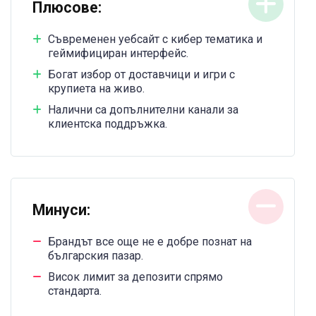
Плюсове:
Съвременен уебсайт с кибер тематика и
геймифициран интерфейс.
Богат избор от доставчици и игри с
крупиета на живо.
Налични са допълнителни канали за
клиентска поддръжка.
Минуси:
Брандът все още не е добре познат на
българския пазар.
Висок лимит за депозити спрямо
стандарта.