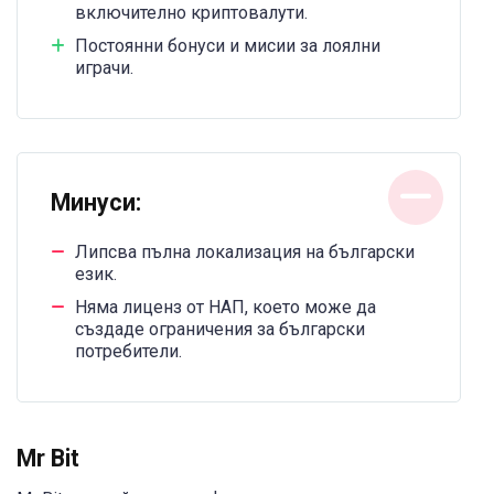
включително криптовалути.
Постоянни бонуси и мисии за лоялни
играчи.
Минуси:
Липсва пълна локализация на български
език.
Няма лиценз от НАП, което може да
създаде ограничения за български
потребители.
Mr Bit