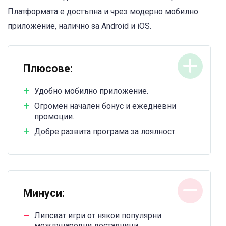
Платформата е достъпна и чрез модерно мобилно
приложение, налично за Android и iOS.
Плюсове:
Удобно мобилно приложение.
Огромен начален бонус и ежедневни
промоции.
Добре развита програма за лоялност.
Минуси:
Липсват игри от някои популярни
международни доставчици.