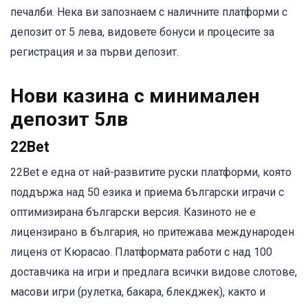
печалби. Нека ви запознаем с наличните платформи с
депозит от 5 лева, видовете бонуси и процесите за
регистрация и за първи депозит.
Нови казина с минимален
депозит 5лв
22Bet
22Bet е една от най-развитите руски платформи, която
поддържа над 50 езика и приема български играчи с
оптимизирана български версия. Казиното не е
лицензирано в българия, но притежава международен
лиценз от Кюрасао. Платформата работи с над 100
доставчика на игри и предлага всички видове слотове,
масови игри (рулетка, бакара, блекджек), както и