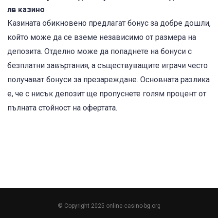
лв казино
Казината обикновено предлагат бонус за добре дошли,
който може да се вземе независимо от размера на
депозита. Отделно може да попаднете на бонуси с
безплатни завъртания, а съществуващите играчи често
получават бонуси за презареждане. Основната разлика
е, че с нисък депозит ще пропуснете голям процент от
пълната стойност на офертата.
© Copyright 2025 online-casino-bg.org