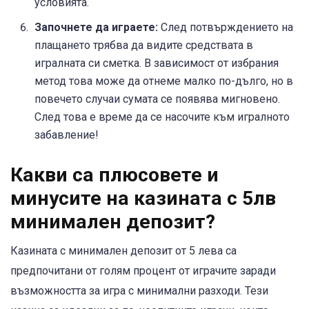
условията.
Започнете да играете:
След потвърждението на
плащането трябва да видите средствата в
игралната си сметка. В зависимост от избрания
метод това може да отнеме малко по-дълго, но в
повечето случаи сумата се появява мигновено.
След това е време да се насочите към игралното
забавление!
Какви са плюсовете и
минусите на казината с 5лв
минимален депозит?
Казината с минимален депозит от 5 лева са
предпочитани от голям процент от играчите заради
възможността за игра с минимални разходи. Тези