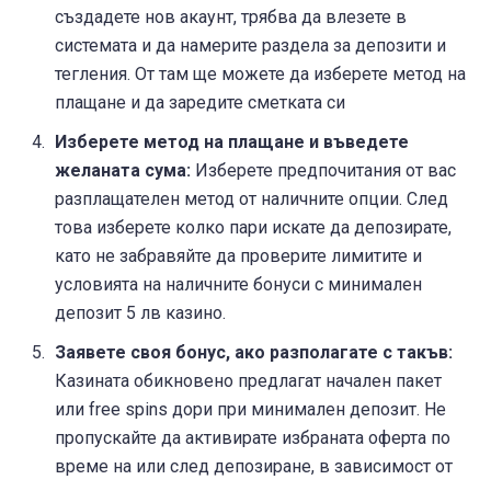
създадете нов акаунт, трябва да влезете в
системата и да намерите раздела за депозити и
тегления. От там ще можете да изберете метод на
плащане и да заредите сметката си
Изберете метод на плащане и въведете
желаната сума:
Изберете предпочитания от вас
разплащателен метод от наличните опции. След
това изберете колко пари искате да депозирате,
като не забравяйте да проверите лимитите и
условията на наличните бонуси с минимален
депозит 5 лв казино.
Заявете своя бонус, ако разполагате с такъв:
Казината обикновено предлагат начален пакет
или free spins дори при минимален депозит. Не
пропускайте да активирате избраната оферта по
време на или след депозиране, в зависимост от