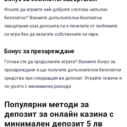
Искате да играете най-добрите слотове напълно
безплатно? Вземете допълнителни безплатни
завъртания към депозита си и печелете от любимите
си игри без да залагате собствените си пари.
Бонус за презареждане
Готови сте да продължите играта? Вземете бонус за
презареждане и ще получите допълнителни безплатни
средства при следващия ви депозит. Играйте повече и
по-дълго с минимални разходи.
Популярни методи за
депозит за онлайн казина с
минимален депозит 5 лв