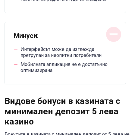
Минуси:
Интерфейсът може да изглежда
претрупан за неопитни потребители.
Мобилната апликация не е достатъчно
оптимизирана.
Видове бонуси в казината с
минимален депозит 5 лева
казино
Бонусите в казината с минимален депозит от 5 лева не