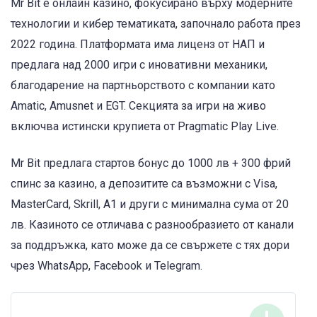
Mr Bit е онлайн казино, фокусирано върху модерните
технологии и кибер тематиката, започнало работа през
2022 година. Платформата има лиценз от НАП и
предлага над 2000 игри с иновативни механики,
благодарение на партньорството с компании като
Amatic, Amusnet и EGT. Секцията за игри на живо
включва истински крупиета от Pragmatic Play Live.
Mr Bit предлага стартов бонус до 1000 лв + 300 фрий
спинс за казино, а депозитите са възможни с Visa,
MasterCard, Skrill, А1 и други с минимална сума от 20
лв. Казиното се отличава с разнообразието от канали
за поддръжка, като може да се свържете с тях дори
чрез WhatsApp, Facebook и Telegram.