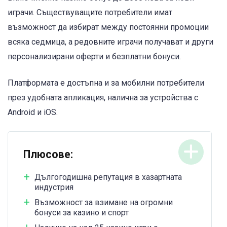
играчи. Съществуващите потребители имат
възможност да избират между постоянни промоции
всяка седмица, а редовните играчи получават и други
персонализирани оферти и безплатни бонуси.
Платформата е достъпна и за мобилни потребители
през удобната апликация, налична за устройства с
Android и iOS.
Плюсове:
Дългогодишна репутация в хазартната
индустрия
Възможност за взимане на огромни
бонуси за казино и спорт