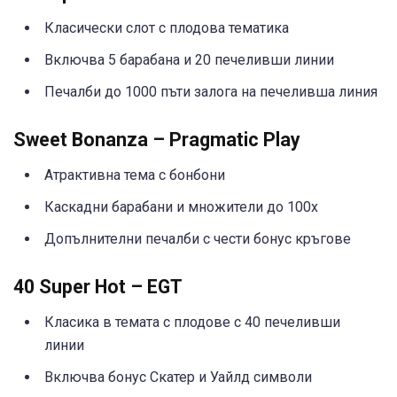
Класически слот с плодова тематика
Включва 5 барабана и 20 печеливши линии
Печалби до 1000 пъти залога на печеливша линия
Sweet Bonanza – Pragmatic Play
Атрактивна тема с бонбони
Каскадни барабани и множители до 100х
Допълнителни печалби с чести бонус кръгове
40 Super Hot – EGT
Класика в темата с плодове с 40 печеливши
линии
Включва бонус Скатер и Уайлд символи