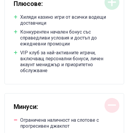
Плюсове:
Хиляди казино игри от всички водещи
доставчици
Конкурентен начален бонус със
справедливи условия и достъп до
ежедневни промоции
VIP клуб за най-активните играчи,
включващ персонални бонуси, личен
акаунт мениджър и приоритетно
обслужване
Минуси:
Ограничена наличност на слотове с
прогресивен джакпот