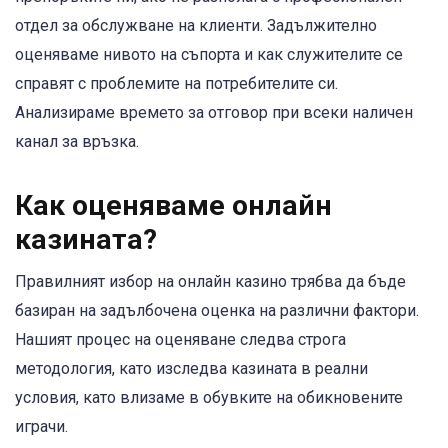
отдел за обслужване на клиенти. Задължително
оценяваме нивото на съпорта и как служителите се
справят с проблемите на потребителите си.
Анализираме времето за отговор при всеки наличен
канал за връзка.
Как оценяваме онлайн
казината?
Правилният избор на онлайн казино трябва да бъде
базиран на задълбочена оценка на различни фактори.
Нашият процес на оценяване следва строга
методология, като изследва казината в реални
условия, като влизаме в обувките на обикновените
играчи.