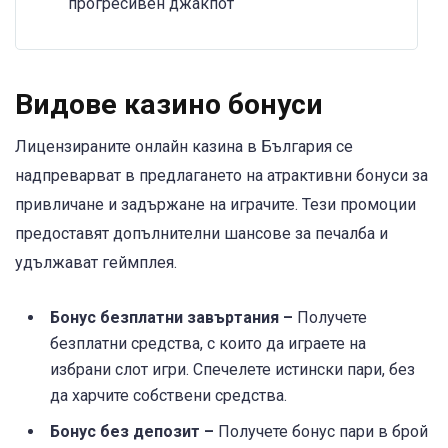
прогресивен джакпот
Видове казино бонуси
Лицензираните онлайн казина в България се
надпреварват в предлагането на атрактивни бонуси за
привличане и задържане на играчите. Тези промоции
предоставят допълнителни шансове за печалба и
удължават геймплея.
Бонус безплатни завъртания –
Получете
безплатни средства, с които да играете на
избрани слот игри. Спечелете истински пари, без
да харчите собствени средства.
Бонус без депозит –
Получете бонус пари в брой