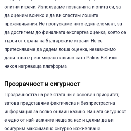
опитни играчи. Използваме познанията и опита си, за
да оценим всичко и да ви спестим лошите
преживявания. Не пропускаме нито един елемент, за
да достигнем до финалната експертна оценка, която се
търси от страна на българските играчи. Не се
притесняваме да дадем лоша оценка, независимо
дали това е реномирано казино като Palms Bet или
някоя изгряваща платформа.
Прозрачност и сигурност
Прозрачността на ревютата ни е основен приоритет,
затова представяме фактическа и безпристрастна
информация за всяко онлайн казино. Вашата сигурност
е едно от най-важните неща за нас и целим да ви
осигурим максимално сигурно изживяване.