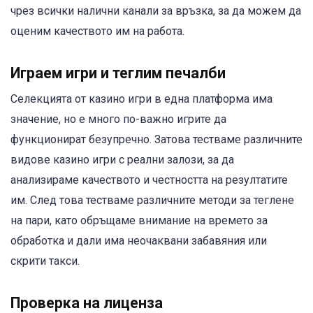
чрез всички налични канали за връзка, за да можем да
оценим качеството им на работа.
Играем игри и теглим печалби
Селекцията от казино игри в една платформа има
значение, но е много по-важно игрите да
функционират безупречно. Затова тестваме различните
видове казино игри с реални залози, за да
анализираме качеството и честността на резултатите
им. След това тестваме различните методи за теглене
на пари, като обръщаме внимание на времето за
обработка и дали има неочаквани забавяния или
скрити такси.
Проверка на лиценза