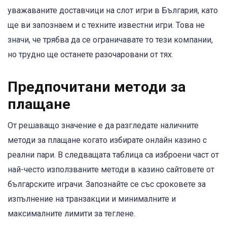
уважаваните доставчици на слот игри в България, като
ще ви запознаем и с техните известни игри. Това не
значи, че трябва да се ограничавате то тези компании,
но трудно ще останете разочаровани от тях.
Предпочитани методи за
плащане
От решаващо значение е да разгледате наличните
методи за плащане когато избирате онлайн казино с
реални пари. В следващата таблица са изброени част от
най-често използваните методи в казино сайтовете от
българските играчи. Запознайте се със сроковете за
изпълнение на транзакции и минималните и
максималните лимити за теглене.