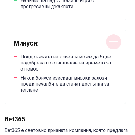
Наличие на над 25 казино игри с
прогресивни джакпоти
Минуси:
Поддръжката на клиенти може да бъде
подобрена по отношение на времето за
отговор
Някои бонуси изискват високи залози
преди печалбите да станат достъпни за
теглене
Bet365
Bet365 е световно призната компания, която предлага