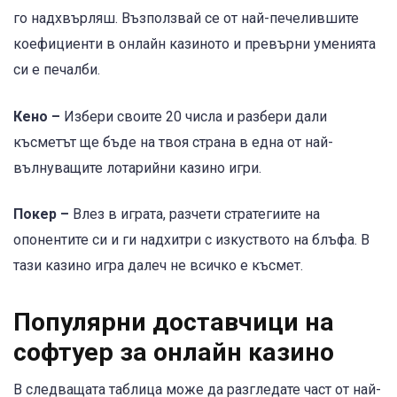
го надхвърляш. Възползвай се от най-печелившите
коефициенти в онлайн казиното и превърни уменията
си е печалби.
Кено –
Избери своите 20 числа и разбери дали
късметът ще бъде на твоя страна в една от най-
вълнуващите лотарийни казино игри.
Покер –
Влез в играта, разчети стратегиите на
опонентите си и ги надхитри с изкуството на блъфа. В
тази казино игра далеч не всичко е късмет.
Популярни доставчици на
софтуер за онлайн казино
В следващата таблица може да разгледате част от най-