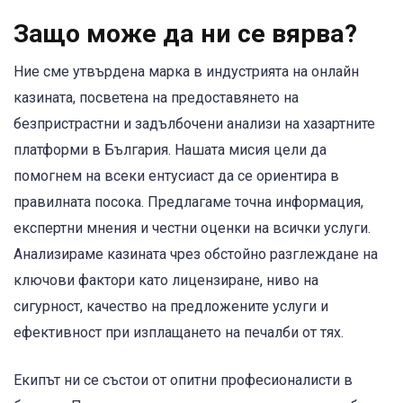
Защо може да ни се вярва?
Ние сме утвърдена марка в индустрията на онлайн
казината, посветена на предоставянето на
безпристрастни и задълбочени анализи на хазартните
платформи в България. Нашата мисия цели да
помогнем на всеки ентусиаст да се ориентира в
правилната посока. Предлагаме точна информация,
експертни мнения и честни оценки на всички услуги.
Анализираме казината чрез обстойно разглеждане на
ключови фактори като лицензиране, ниво на
сигурност, качество на предложените услуги и
ефективност при изплащането на печалби от тях.
Екипът ни се състои от опитни професионалисти в