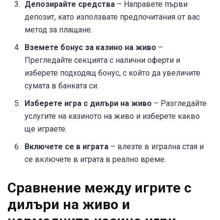
Депозирайте средства
– Направете първи
депозит, като използвате предпочитания от вас
метод за плащане.
Вземете бонус за казино на живо
–
Прегледайте секцията с налични оферти и
изберете подходящ бонус, с който да увеличите
сумата в банката си.
Изберете игра с дилъри на живо
– Разгледайте
услугите на казиното на живо и изберете какво
ще играете.
Включете се в играта
– влезте в игрална стая и
се включете в играта в реално време.
Сравнение между игрите с
дилъри на живо и