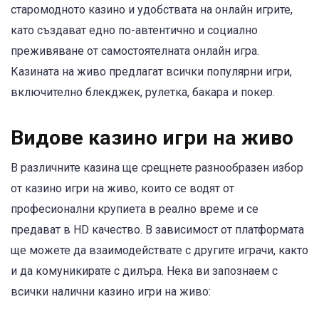
старомодното казино и удобствата на онлайн игрите,
като създават едно по-автентично и социално
преживяване от самостоятелната онлайн игра.
Казината на живо предлагат всички популярни игри,
включително блекджек, рулетка, бакара и покер.
Видове казино игри на живо
В различните казина ще срещнете разнообразен избор
от казино игри на живо, които се водят от
професионални крупиета в реално време и се
предават в HD качество. В зависимост от платформата
ще можете да взаимодействате с другите играчи, както
и да комуникирате с дилъра. Нека ви запознаем с
всички налични казино игри на живо: