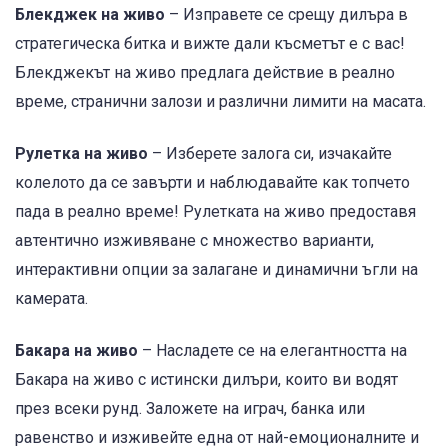
Блекджек на живо
– Изправете се срещу дилъра в
стратегическа битка и вижте дали късметът е с вас!
Блекджекът на живо предлага действие в реално
време, странични залози и различни лимити на масата.
Рулетка на живо
– Изберете залога си, изчакайте
колелото да се завърти и наблюдавайте как топчето
пада в реално време! Рулетката на живо предоставя
автентично изживяване с множество варианти,
интерактивни опции за залагане и динамични ъгли на
камерата.
Бакара на живо
– Насладете се на елегантността на
Бакара на живо с истински дилъри, които ви водят
през всеки рунд. Заложете на играч, банка или
равенство и изживейте една от най-емоционалните и