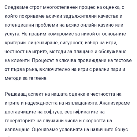
Следваме строг многостепенен процес на оценка, с
който покриваме всички задължителни качества и
потенциални проблеми на всяко онлайн казино или
услуга. Не правим компромис за никой от основните
критерии: лицензиране, сигурност, избор на игри,
честност на игрите, методи за плащане и обслужване
на клиенти. Процесът включва провеждане на тестове
от първа ръка, включително на игри с реални пари и
методи за теглене.
Решаващ аспект на нашата оценка е честността на
игрите и надеждността на изплащанията. Анализираме
доставчиците на софтуер, сертификатите на
генераторите на случайни числа и скоростта на
изплащане. Оценяваме условията на наличните бонус