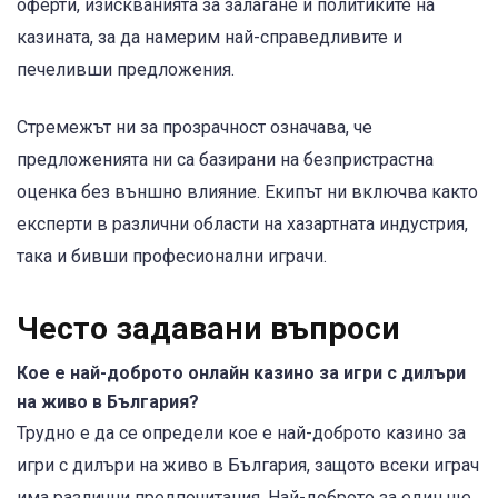
оферти, изискванията за залагане и политиките на
казината, за да намерим най-справедливите и
печеливши предложения.
Стремежът ни за прозрачност означава, че
предложенията ни са базирани на безпристрастна
оценка без външно влияние. Екипът ни включва както
експерти в различни области на хазартната индустрия,
така и бивши професионални играчи.
Често задавани въпроси
Кое е най-доброто онлайн казино за игри с дилъри
на живо в България?
Трудно е да се определи кое е най-доброто казино за
игри с дилъри на живо в България, защото всеки играч
има различни предпочитания. Най-доброто за един ще