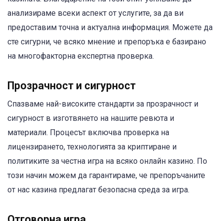
анализираме всеки аспект от услугите, за да ви
предоставим точна и актуална информация. Можете да
сте сигурни, че всяко мнение и препоръка е базирано
на многофакторна експертна проверка.
Прозрачност и сигурност
Спазваме най-високите стандарти за прозрачност и
сигурност в изготвянето на нашите ревюта и
материали. Процесът включва проверка на
лицензирането, технологията за криптиране и
политиките за честна игра на всяко онлайн казино. По
този начин можем да гарантираме, че препоръчаните
от нас казина предлагат безопасна среда за игра.
Отговорна игра