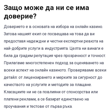
Защо може да ни се има
доверие?
Доверието е в основата на избора на онлайн казино.
Затова нашият екип се посвещава на това да ви
предоставя надеждни и честни експертни ревюта на
най-добрите услуги в индустрията. Целта ни винаги е
била да градим репутация чрез прозрачност и точност.
Прилагаме многостепенен подход за оценяването на
всеки аспект на онлайн казиното. Проверяваме всеки
детайл: от лицензирането и мерките за сигурност до
качеството на услугите и методите за плащане.
Класациите ни не са повлияни от спонсорства или
платени реклами, а се базират единствено на
проучвания и тестове от първа ръка.