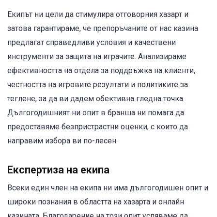
Екипът ни цели да стимулира отговорния хазарт и
затова гарантираме, че препоръчаните от нас казина
предлагат справедливи условия и качествени
инструменти за защита на играчите. Анализираме
ефективността на отдела за поддръжка на клиенти,
честността на игровите резултати и политиките за
теглене, за да ви дадем обективна гледна точка.
Дългогодишният ни опит в бранша ни помага да
предоставяме безпристрастни оценки, с които да
направим избора ви по-лесен.
Експертиза на екипа
Всеки един член на екипа ни има дългогодишен опит и
широки познания в областта на хазарта и онлайн
казината. Благодарение на този опит успяваме да